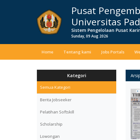
Pusat Pengemb
Universitas Pad
Sistem Pengelolaan Pusat Kari
Sunday, 09 Aug 2026
Home
Tentang kami
Jobs Portals
We
Kategori
Arsi
Semua Kategori
Berita Jobseeker
Pelatihan Softskill
Scholarship
Lowongan