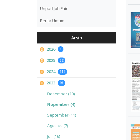
Unpad Job Fair
Berita Umum
Arsip
2026
0
2025
52
2024
114
2023
98
Desember (10)
Nopember (4)
September (11)
Agustus (7)
Juli (16)