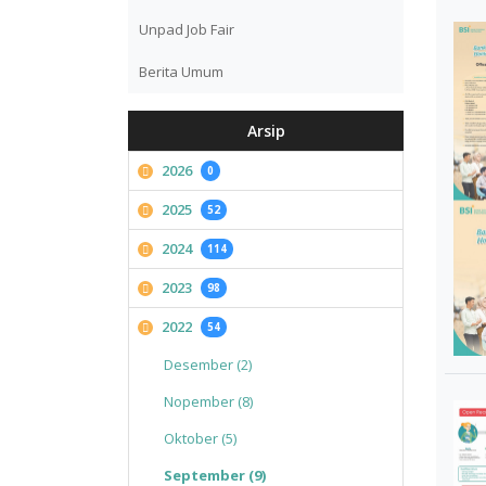
Unpad Job Fair
Berita Umum
Arsip
2026
0
2025
52
2024
114
2023
98
2022
54
Desember (2)
Nopember (8)
Oktober (5)
September (9)