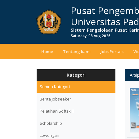
Pusat Pengemb
Universitas Pad
Sistem Pengelolaan Pusat Kari
Saturday, 08 Aug 2026
Home
Tentang kami
Jobs Portals
We
Kategori
Arsi
Semua Kategori
Berita Jobseeker
Pelatihan Softskill
Scholarship
Lowongan