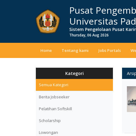
Pusat Pengemb
Universitas Pad
Sistem Pengelolaan Pusat Kari
Thursday, 06 Aug 2026
Home
Tentang kami
Jobs Portals
We
Kategori
Arsi
Semua Kategori
Berita Jobseeker
Pelatihan Softskill
Scholarship
Lowongan