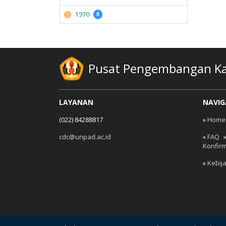
1970
0
Pusat Pengembangan Kar
LAYANAN
NAVIG
(022) 84288817
»
Home
cdc@unpad.ac.id
»
FAQ
Konfir
»
Kebij