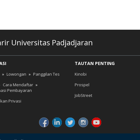
ir Universitas Padjadjaran
ASI
TAUTAN PENTING
»
Lowongan
»
Panggilan Tes
Kinobi
»
Cara Mendaftar
»
Prospel
masi Pembayaran
JobStreet
akan Privasi