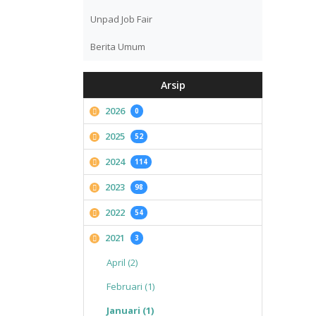
Unpad Job Fair
Berita Umum
Arsip
2026
0
2025
52
2024
114
2023
98
2022
54
2021
3
April (2)
Februari (1)
Januari (1)