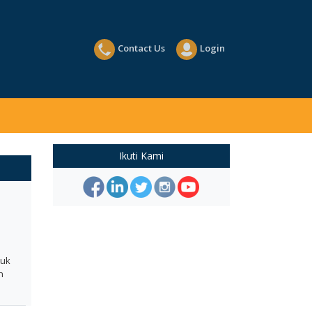
Contact Us
Login
Ikuti Kami
tuk
n