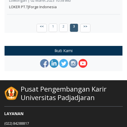
Lowongan | 02 Maret 2023 10:58 wib
LOKER PT.TJForge Indonesia
<<
1
2
3
>>
Ikuti Kami
Pusat Pengembangan Karir
Universitas Padjadjaran
LAYANAN
(022) 84288817