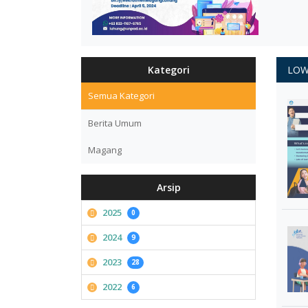
Kategori
LOW
Semua Kategori
Berita Umum
Magang
Arsip
2025
0
2024
9
2023
28
2022
6