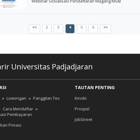
Webinar Sosialisasi Pendaftaran Magang MSIB
<<
2
3
4
5
6
>>
ir Universitas Padjadjaran
ASI
TAUTAN PENTING
»
Lowongan
»
Panggilan Tes
Kinobi
»
Cara Mendaftar
»
Prospel
masi Pembayaran
JobStreet
akan Privasi