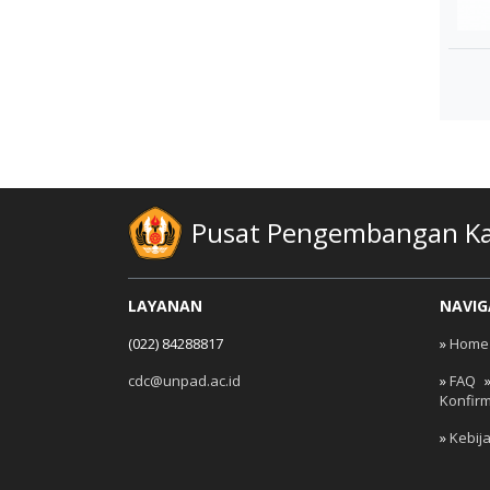
Pusat Pengembangan Kar
LAYANAN
NAVIG
(022) 84288817
»
Home
cdc@unpad.ac.id
»
FAQ
Konfir
»
Kebij