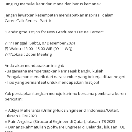
Bingung memulai karir dari mana dan harus kemana?
Jangan lewatkan kesempatan mendapatkan inspirasi dalam
CareerTalk Series - Part 1:
"Landing the 1st Job for New Graduate's Future Career"
???? Tanggal : Sabtu, 07 Desember 2024
⏰ Waktu : 13.00 - 15.00 WIB (09-11 WQ)
????Lokasi : Zoom Meeting
Anda akan mendapatkan insight:
- Bagaimana mempersiapkan karir sejak bangku kuliah
- Pengalaman menarik dari nara sumber yang bekerja diluar negeri
- Tips yang bermanfaat untuk mendapatkan first job!
Yuk persiapkan langkah menuju karirmu bersama pembicara keren
berikut ini:
⭐ Aditya Maheranta (Drilling Fluids Engineer di Indonesia/Qatar),
lulusan UGM 2023
⭐ Putri Angelica (Structural Engineer di Qatar), lulusan ITB 2023
⭐ Danang Rahmatullah (Software Engineer di Belanda), lulusan TUE