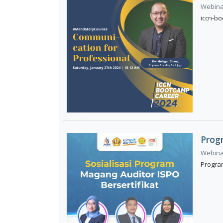
Webinar
iccn-b
Prog
Webinar
Progra