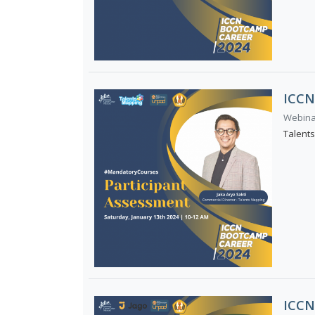
ICCN
Webinar
Talent
ICCN