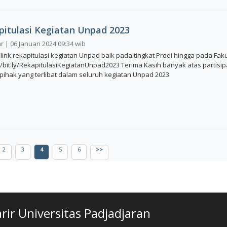
pitulasi Kegiatan Unpad 2023
 | 06 Januari 2024 09:34 wib
 link rekapitulasi kegiatan Unpad baik pada tingkat Prodi hingga pada Fak
://bit.ly/RekapitulasiKegiatanUnpad2023 Terima Kasih banyak atas partisip
 pihak yang terlibat dalam seluruh kegiatan Unpad 2023
2
3
4
5
6
>>
ir Universitas Padjadjaran